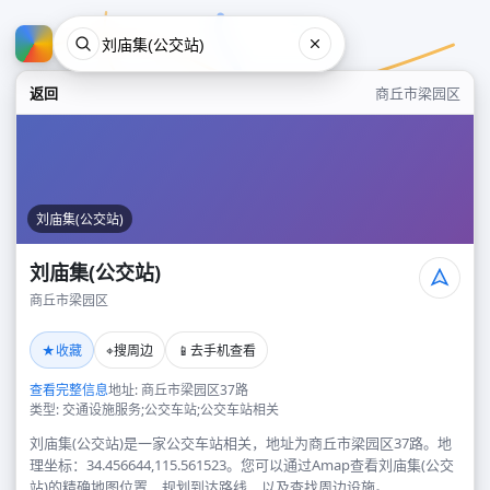
返回
商丘市梁园区
刘庙集(公交站)
刘庙集(公交站)
商丘市梁园区
刘庙集(公交站)
★
⌖
📱
收藏
搜周边
去手机查看
商丘市梁园区
查看完整信息
地址: 商丘市梁园区37路
类型: 交通设施服务;公交车站;公交车站相关
刘庙集(公交站)是一家公交车站相关，地址为商丘市梁园区37路。地
理坐标：34.456644,115.561523。您可以通过Amap查看刘庙集(公交
站)的精确地图位置、规划到达路线，以及查找周边设施。