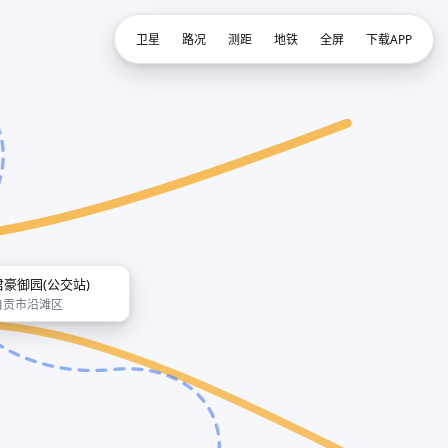
卫星
路况
测距
地铁
全屏
下载APP
君豪御园(公交站)
自贡市沿滩区