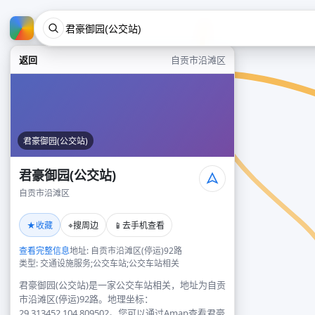
返回
自贡市沿滩区
君豪御园(公交站)
君豪御园(公交站)
自贡市沿滩区
★
⌖
📱
收藏
搜周边
去手机查看
查看完整信息
地址: 自贡市沿滩区(停运)92路
类型: 交通设施服务;公交车站;公交车站相关
君豪御园(公交站)是一家公交车站相关，地址为自贡
市沿滩区(停运)92路。地理坐标：
29.313452,104.809502。您可以通过Amap查看君豪