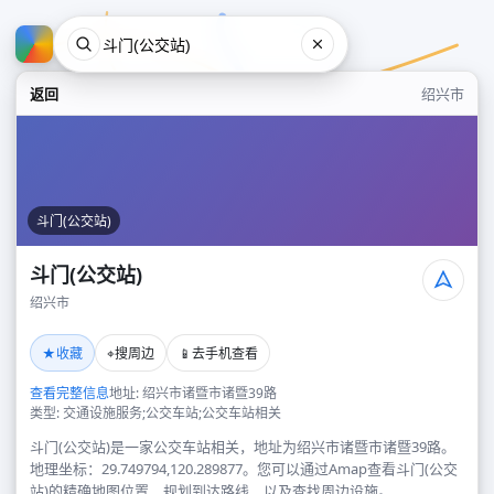
返回
绍兴市
斗门(公交站)
斗门(公交站)
绍兴市
斗门(公交站)
★
⌖
📱
收藏
搜周边
去手机查看
绍兴市
查看完整信息
地址: 绍兴市诸暨市诸暨39路
类型: 交通设施服务;公交车站;公交车站相关
斗门(公交站)是一家公交车站相关，地址为绍兴市诸暨市诸暨39路。
地理坐标：29.749794,120.289877。您可以通过Amap查看斗门(公交
站)的精确地图位置、规划到达路线，以及查找周边设施。