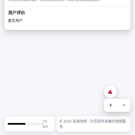
用户评价
匿名用户
+
−
10
© 2026 高德地图 · 为您提供准确的地图服
km
务