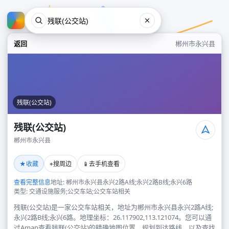
返回
郴州市永兴县
残联(公交站)
残联(公交站)
郴州市永兴县
残联(公交站)
★
⌖
📱
收藏
搜周边
去手机查看
郴州市永兴县
查看完整信息
地址: 郴州市永兴县永兴2路A线;永兴2路B线;永兴6路
类型: 交通设施服务;公交车站;公交车站相关
残联(公交站)是一家公交车站相关，地址为郴州市永兴县永兴2路A线;
永兴2路B线;永兴6路。地理坐标：26.117902,113.121074。您可以通
过Amap查看残联(公交站)的精确地图位置、规划到达路线，以及查找