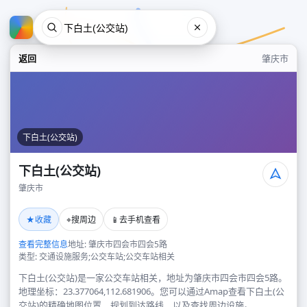
返回
肇庆市
下白土(公交站)
下白土(公交站)
肇庆市
下白土(公交站)
★
⌖
📱
收藏
搜周边
去手机查看
肇庆市
查看完整信息
地址: 肇庆市四会市四会5路
类型: 交通设施服务;公交车站;公交车站相关
下白土(公交站)是一家公交车站相关，地址为肇庆市四会市四会5路。
地理坐标：23.377064,112.681906。您可以通过Amap查看下白土(公
交站)的精确地图位置、规划到达路线，以及查找周边设施。