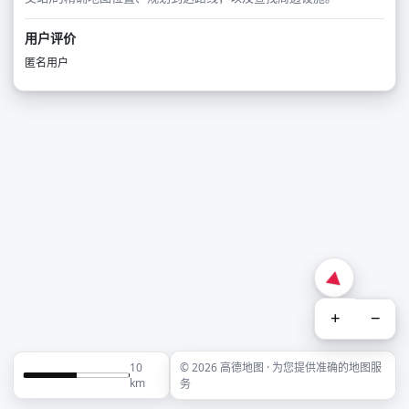
用户评价
匿名用户
+
−
10
© 2026 高德地图 · 为您提供准确的地图服
km
务