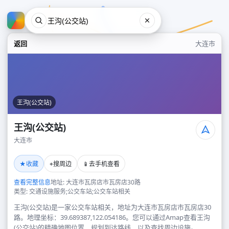
返回
大连市
王沟(公交站)
王沟(公交站)
大连市
王沟(公交站)
★
⌖
📱
收藏
搜周边
去手机查看
大连市
查看完整信息
地址: 大连市瓦房店市瓦房店30路
类型: 交通设施服务;公交车站;公交车站相关
王沟(公交站)是一家公交车站相关，地址为大连市瓦房店市瓦房店30
路。地理坐标：39.689387,122.054186。您可以通过Amap查看王沟
(公交站)的精确地图位置、规划到达路线，以及查找周边设施。