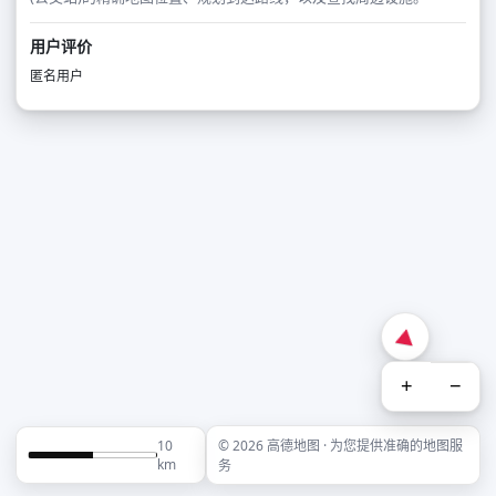
用户评价
匿名用户
+
−
10
© 2026 高德地图 · 为您提供准确的地图服
km
务