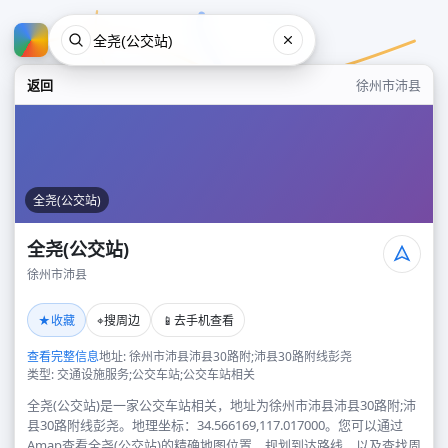
返回
徐州市沛县
全尧(公交站)
全尧(公交站)
徐州市沛县
全尧(公交站)
★
⌖
📱
收藏
搜周边
去手机查看
徐州市沛县
查看完整信息
地址: 徐州市沛县沛县30路附;沛县30路附线彭尧
类型: 交通设施服务;公交车站;公交车站相关
全尧(公交站)是一家公交车站相关，地址为徐州市沛县沛县30路附;沛
县30路附线彭尧。地理坐标：34.566169,117.017000。您可以通过
Amap查看全尧(公交站)的精确地图位置、规划到达路线，以及查找周