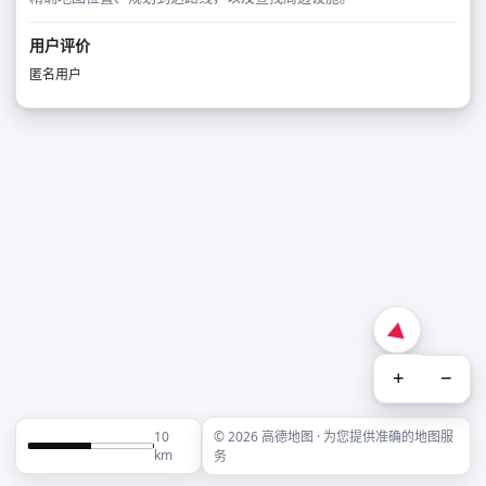
用户评价
匿名用户
+
−
10
© 2026 高德地图 · 为您提供准确的地图服
km
务