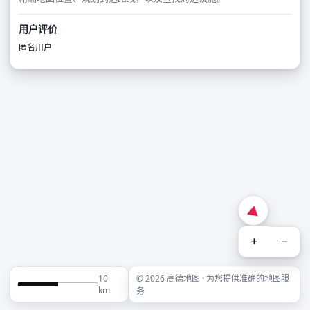
用户评价
匿名用户
+
−
10
© 2026 高德地图 · 为您提供准确的地图服
km
务