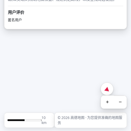
用户评价
匿名用户
+
−
10
© 2026 高德地图 · 为您提供准确的地图服
km
务