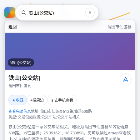
返回
莆田市仙游县
铁山(公交站)
铁山(公交站)
莆田市仙游县
铁山(公交站)
★
⌖
📱
收藏
搜周边
去手机查看
莆田市仙游县
查看完整信息
地址: 莆田市仙游县612路;仙游608路
类型: 交通设施服务;公交车站;公交车站相关
铁山(公交站)是一家公交车站相关，地址为莆田市仙游县612路;仙游
608路。地理坐标：25.391621,118.730898。您可以通过Amap查看铁
山(公交站)的精确地图位置、规划到达路线，以及查找周边设施。