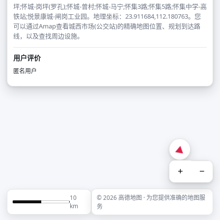
坪;怀城-岗坪(罗孔);怀城-曾村;怀城-马宁;怀集3路;怀集5路;怀集中学-高
铁站;悦景康城-闸岗工业园。地理坐标：23.911684,112.180763。您
可以通过Amap查看城西市场(公交站)的精确地图位置、规划到达路
线，以及查找周边设施。
用户评价
匿名用户
+
−
10
© 2026 高德地图 · 为您提供准确的地图服
km
务