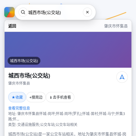
返回
肇庆市怀集县
城西市场(公交站)
城西市场(公交站)
肇庆市怀集县
城西市场(公交站)
★
⌖
📱
收藏
搜周边
去手机查看
肇庆市怀集县
查看完整信息
地址: 肇庆市怀集县怀城-岗坪;怀城-岗坪(罗孔);怀城-曾村;怀城-马宁;怀集3
路;怀...
类型: 交通设施服务;公交车站;公交车站相关
城西市场(公交站)是一家公交车站相关，地址为肇庆市怀集县怀城-岗