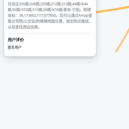
岱岳区205路;208路;209路;212路;213路;44路/K44
路;50路/K50路;510路;59路/K59路;泰安-宁阳。地理
坐标：36.173962,117.077850。您可以通过Amap查
看过驾院(公交站)的精确地图位置、规划到达路线，
以及查找周边设施。
用户评价
匿名用户