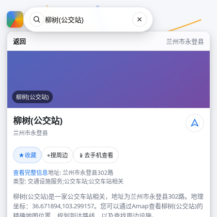
返回
兰州市永登县
柳树(公交站)
柳树(公交站)
兰州市永登县
柳树(公交站)
★
⌖
📱
收藏
搜周边
去手机查看
兰州市永登县
查看完整信息
地址: 兰州市永登县302路
类型: 交通设施服务;公交车站;公交车站相关
柳树(公交站)是一家公交车站相关，地址为兰州市永登县302路。地理
坐标：36.671894,103.299157。您可以通过Amap查看柳树(公交站)的
精确地图位置、规划到达路线，以及查找周边设施。