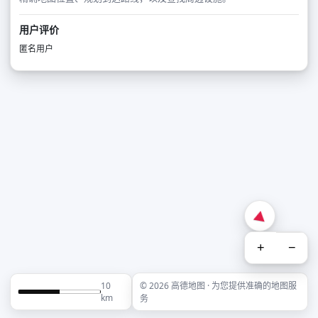
用户评价
匿名用户
+
−
10
© 2026 高德地图 · 为您提供准确的地图服
km
务