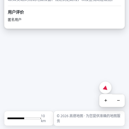
用户评价
匿名用户
+
−
10
© 2026 高德地图 · 为您提供准确的地图服
km
务