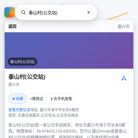
返回
嘉兴市
泰山村(公交站)
泰山村(公交站)
嘉兴市
泰山村(公交站)
★
⌖
📱
收藏
搜周边
去手机查看
嘉兴市
查看完整信息
地址: 嘉兴市海宁市长安6路西
类型: 交通设施服务;公交车站;公交车站相关
泰山村(公交站)是一家公交车站相关，地址为嘉兴市海宁市长安6路
西。地理坐标：30.474423,120.426593。您可以通过Amap查看泰山
村(公交站)的精确地图位置、规划到达路线，以及查找周边设施。