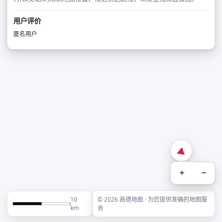
用户评价
匿名用户
+
−
10
© 2026 高德地图 · 为您提供准确的地图服
km
务