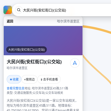
返回
哈尔滨市道里区
大民兴街(安红街口)(公交站)
大民兴街(安红街口)(公交站)
哈尔滨市道里区
★
⌖
📱
收藏
搜周边
去手机查看
查看完整信息
地址: 哈尔滨市道里区45路;S11路
类型: 交通设施服务;公交车站;公交车站相关
大民兴街(安红街口)(公交站)是一家公交车站相关，
地址为哈尔滨市道里区45路;S11路。地理坐标：
45.750260,126.617850。您可以通过Amap查看大民