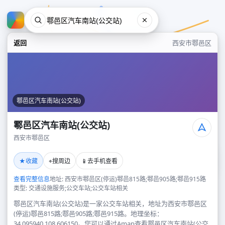
返回
西安市鄠邑区
鄠邑区汽车南站(公交站)
鄠邑区汽车南站(公交站)
西安市鄠邑区
鄠邑区汽车南站(公交站)
★
⌖
📱
收藏
搜周边
去手机查看
西安市鄠邑区
查看完整信息
地址: 西安市鄠邑区(停运)鄠邑815路;鄠邑905路;鄠邑915路
类型: 交通设施服务;公交车站;公交车站相关
鄠邑区汽车南站(公交站)是一家公交车站相关，地址为西安市鄠邑区
(停运)鄠邑815路;鄠邑905路;鄠邑915路。地理坐标：
34.095940,108.606150。您可以通过Amap查看鄠邑区汽车南站(公交