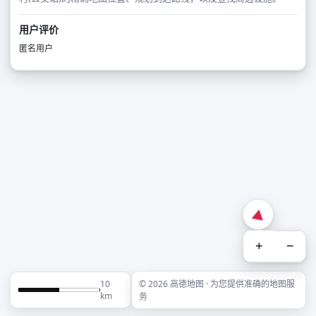
用户评价
匿名用户
+
−
10
© 2026 高德地图 · 为您提供准确的地图服
km
务