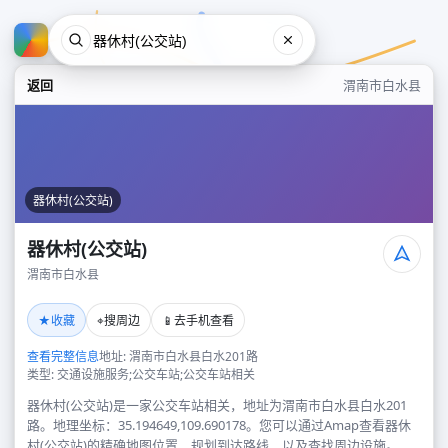
返回
渭南市白水县
器休村(公交站)
器休村(公交站)
渭南市白水县
器休村(公交站)
★
⌖
📱
收藏
搜周边
去手机查看
渭南市白水县
查看完整信息
地址: 渭南市白水县白水201路
类型: 交通设施服务;公交车站;公交车站相关
器休村(公交站)是一家公交车站相关，地址为渭南市白水县白水201
路。地理坐标：35.194649,109.690178。您可以通过Amap查看器休
村(公交站)的精确地图位置、规划到达路线，以及查找周边设施。