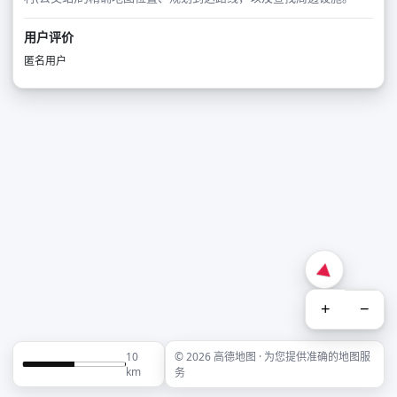
用户评价
匿名用户
+
−
10
© 2026 高德地图 · 为您提供准确的地图服
km
务