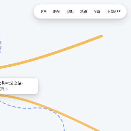
卫星
路况
测距
地铁
全屏
下载APP
六巷村(公交站)
芜湖市