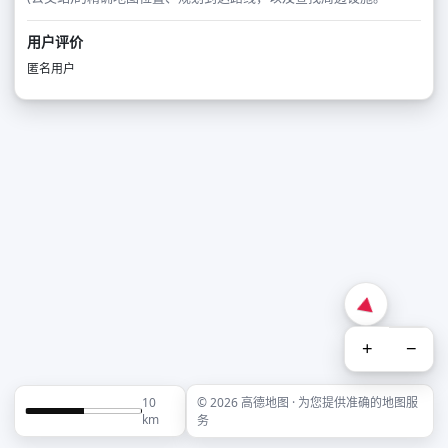
用户评价
匿名用户
+
−
10
© 2026 高德地图 · 为您提供准确的地图服
km
务