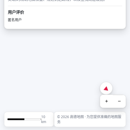
用户评价
匿名用户
+
−
10
© 2026 高德地图 · 为您提供准确的地图服
km
务