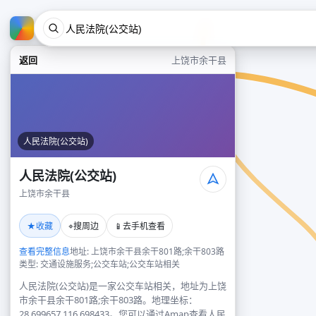
返回
上饶市余干县
人民法院(公交站)
人民法院(公交站)
上饶市余干县
★
⌖
📱
收藏
搜周边
去手机查看
查看完整信息
地址: 上饶市余干县余干801路;余干803路
类型: 交通设施服务;公交车站;公交车站相关
人民法院(公交站)是一家公交车站相关，地址为上饶
市余干县余干801路;余干803路。地理坐标：
28.699657,116.698433。您可以通过Amap查看人民