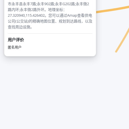
市永丰县永丰7路;永丰902路;永丰G202路;永丰微2
路内环;永丰微2路外环。地理坐标：
27.320940,115.426402。您可以通过Amap查看供电
公司(公交站)的精确地图位置、规划到达路线，以及
查找周边设施。
用户评价
匿名用户