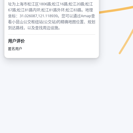
址为上海市松江区1806路;松江16路;松江20路;松江
67路;松江81路内环;松江81路外环;松江83路。地理
坐标：31.026087,121.118939。您可以通过Amap查
看小昆山公交枢纽站(公交站)的精确地图位置、规划
到达路线，以及查找周边设施。
用户评价
匿名用户