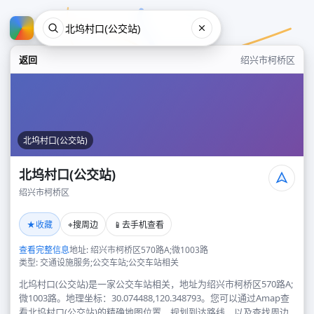
返回
绍兴市柯桥区
北坞村口(公交站)
北坞村口(公交站)
绍兴市柯桥区
北坞村口(公交站)
★
⌖
📱
收藏
搜周边
去手机查看
绍兴市柯桥区
查看完整信息
地址: 绍兴市柯桥区570路A;微1003路
类型: 交通设施服务;公交车站;公交车站相关
北坞村口(公交站)是一家公交车站相关，地址为绍兴市柯桥区570路A;
微1003路。地理坐标：30.074488,120.348793。您可以通过Amap查
看北坞村口(公交站)的精确地图位置、规划到达路线，以及查找周边