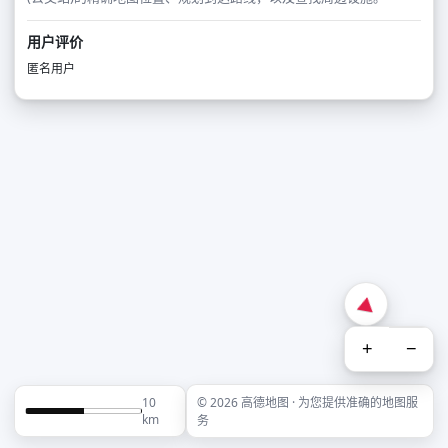
用户评价
匿名用户
+
−
10
© 2026 高德地图 · 为您提供准确的地图服
km
务