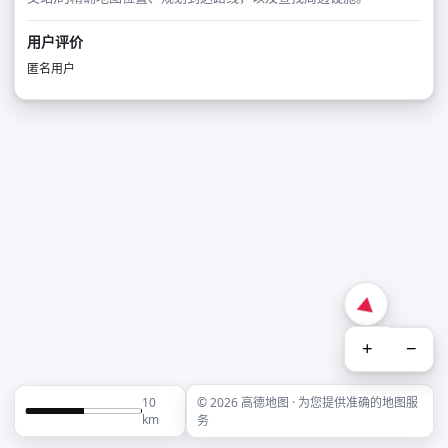
用户评价
匿名用户
+
−
10
© 2026 高德地图 · 为您提供准确的地图服
km
务