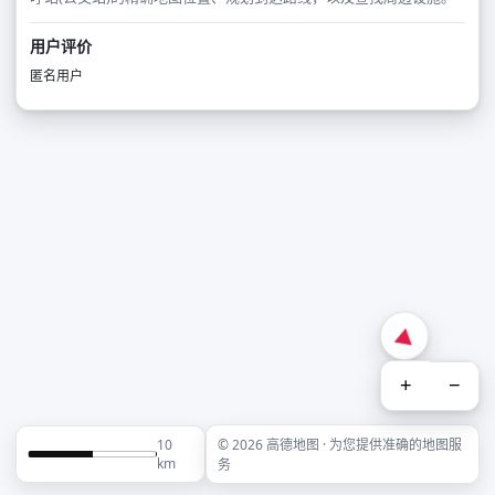
用户评价
匿名用户
+
−
10
© 2026 高德地图 · 为您提供准确的地图服
km
务