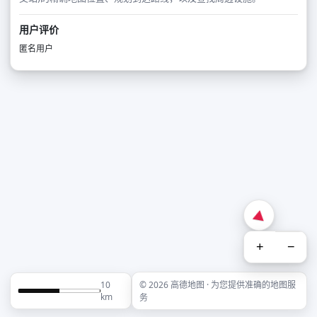
用户评价
匿名用户
+
−
10
© 2026 高德地图 · 为您提供准确的地图服
km
务