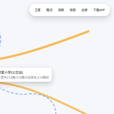
卫星
路况
测距
地铁
全屏
下载APP
德爱小学(公交站)
东莞市218路/218路大站快车;218路区