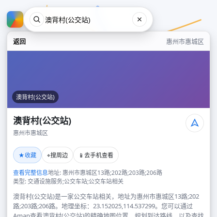
返回
惠州市惠城区
澳背村(公交站)
澳背村(公交站)
惠州市惠城区
澳背村(公交站)
★
⌖
📱
收藏
搜周边
去手机查看
惠州市惠城区
查看完整信息
地址: 惠州市惠城区13路;202路;203路;206路
类型: 交通设施服务;公交车站;公交车站相关
澳背村(公交站)是一家公交车站相关，地址为惠州市惠城区13路;202
路;203路;206路。地理坐标：23.152025,114.537299。您可以通过
Amap查看澳背村(公交站)的精确地图位置、规划到达路线，以及查找