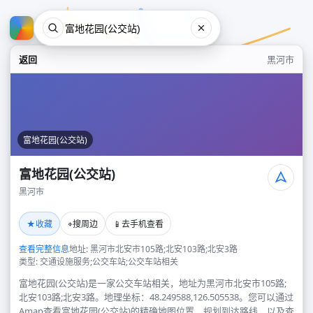
返回
黑河市
富地花园(公交站)
富地花园(公交站)
黑河市
富地花园(公交站)
★
⌖
📱
收藏
搜周边
去手机查看
黑河市
查看完整信息
地址: 黑河市北安市105路;北安103路;北安3路
类型: 交通设施服务;公交车站;公交车站相关
富地花园(公交站)是一家公交车站相关，地址为黑河市北安市105路;
北安103路;北安3路。地理坐标：48.249588,126.505538。您可以通过
Amap查看富地花园(公交站)的精确地图位置、规划到达路线，以及查