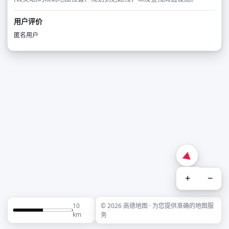
用户评价
匿名用户
+
−
10
© 2026 高德地图 · 为您提供准确的地图服
km
务