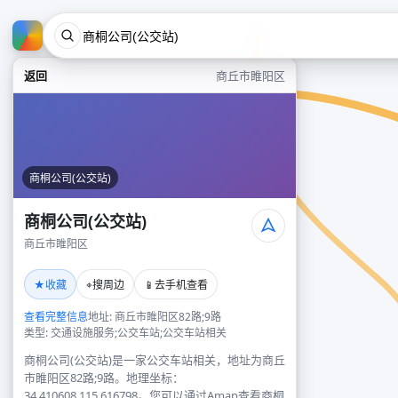
返回
商丘市睢阳区
商桐公司(公交站)
商桐公司(公交站)
商丘市睢阳区
★
⌖
📱
收藏
搜周边
去手机查看
查看完整信息
地址: 商丘市睢阳区82路;9路
类型: 交通设施服务;公交车站;公交车站相关
商桐公司(公交站)是一家公交车站相关，地址为商丘
市睢阳区82路;9路。地理坐标：
34.410608,115.616798。您可以通过Amap查看商桐