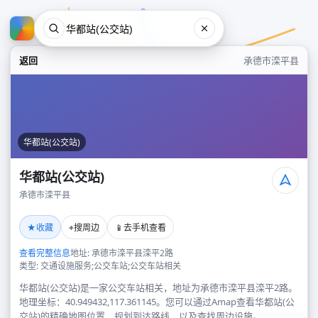
返回
承德市滦平县
华都站(公交站)
华都站(公交站)
承德市滦平县
华都站(公交站)
★
⌖
📱
收藏
搜周边
去手机查看
承德市滦平县
查看完整信息
地址: 承德市滦平县滦平2路
类型: 交通设施服务;公交车站;公交车站相关
华都站(公交站)是一家公交车站相关，地址为承德市滦平县滦平2路。
地理坐标：40.949432,117.361145。您可以通过Amap查看华都站(公
交站)的精确地图位置、规划到达路线，以及查找周边设施。