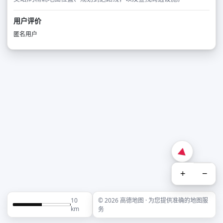
用户评价
匿名用户
+
−
10
© 2026 高德地图 · 为您提供准确的地图服
km
务