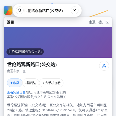
返回
南通市崇川区
世伦路观新路口(公交站)
世伦路观新路口(公交站)
南通市崇川区
世伦路观新路口(公交站)
★
⌖
📱
收藏
搜周边
去手机查看
南通市崇川区
查看完整信息
地址: 南通市崇川区28路;35路
类型: 交通设施服务;公交车站;公交车站相关
世伦路观新路口(公交站)是一家公交车站相关，地址为南通市崇川区
28路;35路。地理坐标：31.984952,120.916938。您可以通过Amap查
看世伦路观新路口(公交站)的精确地图位置、规划到达路线，以及查