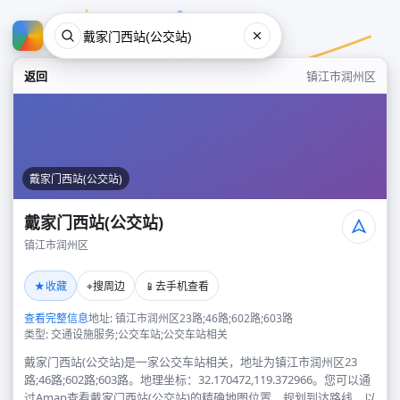
返回
镇江市润州区
戴家门西站(公交站)
戴家门西站(公交站)
镇江市润州区
戴家门西站(公交站)
★
⌖
📱
收藏
搜周边
去手机查看
镇江市润州区
查看完整信息
地址: 镇江市润州区23路;46路;602路;603路
类型: 交通设施服务;公交车站;公交车站相关
戴家门西站(公交站)是一家公交车站相关，地址为镇江市润州区23
路;46路;602路;603路。地理坐标：32.170472,119.372966。您可以通
过Amap查看戴家门西站(公交站)的精确地图位置、规划到达路线，以