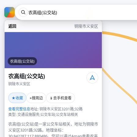
返回
铜陵市义安区
农高组(公交站)
农高组(公交站)
铜陵市义安区
★
⌖
📱
收藏
搜周边
去手机查看
查看完整信息
地址: 铜陵市义安区3201路;32路
类型: 交通设施服务;公交车站;公交车站相关
农高组(公交站)是一家公交车站相关，地址为铜陵市
义安区3201路;32路。地理坐标：
30.842287,117.880486。您可以通过Amap查看农高