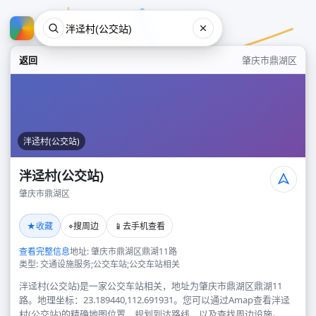
返回
肇庆市鼎湖区
泮迳村(公交站)
泮迳村(公交站)
肇庆市鼎湖区
泮迳村(公交站)
★
⌖
📱
收藏
搜周边
去手机查看
肇庆市鼎湖区
查看完整信息
地址: 肇庆市鼎湖区鼎湖11路
类型: 交通设施服务;公交车站;公交车站相关
泮迳村(公交站)是一家公交车站相关，地址为肇庆市鼎湖区鼎湖11
路。地理坐标：23.189440,112.691931。您可以通过Amap查看泮迳
村(公交站)的精确地图位置、规划到达路线，以及查找周边设施。