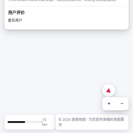
用户评价
匿名用户
+
−
10
© 2026 高德地图 · 为您提供准确的地图服
km
务