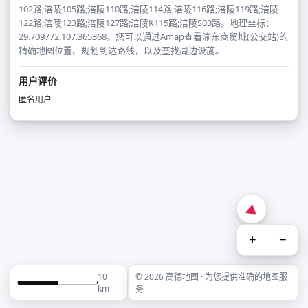
102路;涪陵105路;涪陵110路;涪陵114路;涪陵116路;涪陵119路;涪陵
122路;涪陵123路;涪陵127路;涪陵K115路;涪陵S03路。地理坐标：
29.709772,107.365368。您可以通过Amap查看渝东商贸城(公交站)的
精确地图位置、规划到达路线，以及查找周边设施。
用户评价
匿名用户
+
−
10
© 2026 高德地图 · 为您提供准确的地图服
km
务