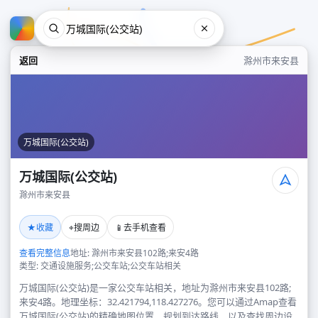
返回
滁州市来安县
万城国际(公交站)
万城国际(公交站)
滁州市来安县
万城国际(公交站)
★
⌖
📱
收藏
搜周边
去手机查看
滁州市来安县
查看完整信息
地址: 滁州市来安县102路;来安4路
类型: 交通设施服务;公交车站;公交车站相关
万城国际(公交站)是一家公交车站相关，地址为滁州市来安县102路;
来安4路。地理坐标：32.421794,118.427276。您可以通过Amap查看
万城国际(公交站)的精确地图位置、规划到达路线，以及查找周边设