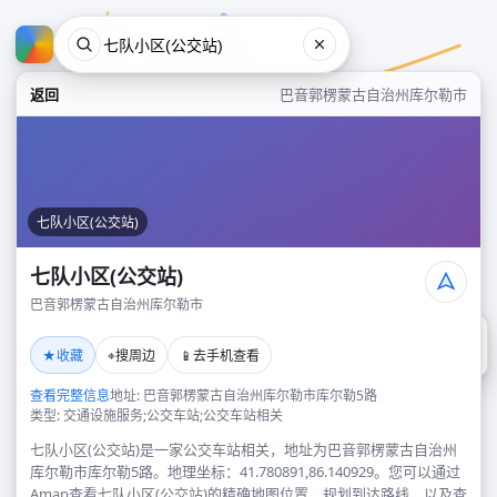
返回
巴音郭楞蒙古自治州库尔勒市
七队小区(公交站)
七队小区(公交站)
巴音郭楞蒙古自治州库尔勒市
七队小区(公交站)
★
⌖
📱
收藏
搜周边
去手机查看
巴音郭楞蒙古自治州库尔勒市
查看完整信息
地址: 巴音郭楞蒙古自治州库尔勒市库尔勒5路
类型: 交通设施服务;公交车站;公交车站相关
七队小区(公交站)是一家公交车站相关，地址为巴音郭楞蒙古自治州
库尔勒市库尔勒5路。地理坐标：41.780891,86.140929。您可以通过
Amap查看七队小区(公交站)的精确地图位置、规划到达路线，以及查