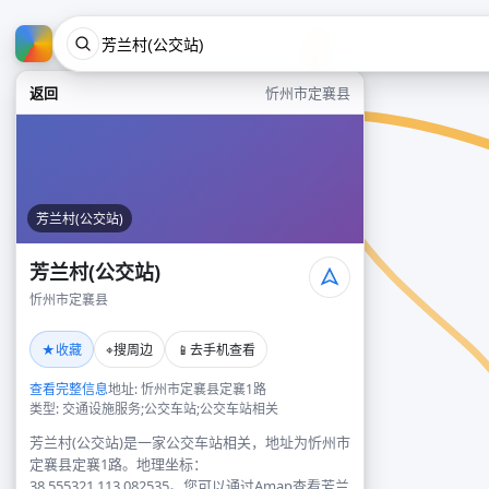
返回
忻州市定襄县
芳兰村(公交站)
芳兰村(公交站)
忻州市定襄县
★
⌖
📱
收藏
搜周边
去手机查看
查看完整信息
地址: 忻州市定襄县定襄1路
类型: 交通设施服务;公交车站;公交车站相关
芳兰村(公交站)是一家公交车站相关，地址为忻州市
定襄县定襄1路。地理坐标：
38.555321,113.082535。您可以通过Amap查看芳兰