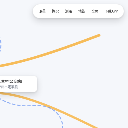
卫星
路况
测距
地铁
全屏
下载APP
芳兰村(公交站)
忻州市定襄县