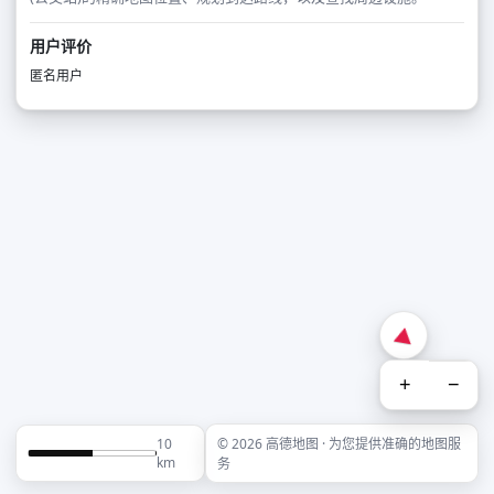
用户评价
匿名用户
+
−
10
© 2026 高德地图 · 为您提供准确的地图服
km
务