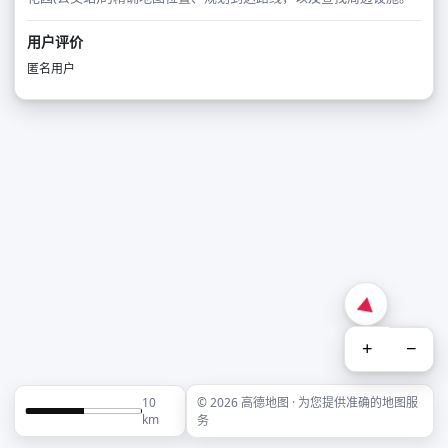
用户评价
匿名用户
+
−
10
© 2026 高德地图 · 为您提供准确的地图服
km
务