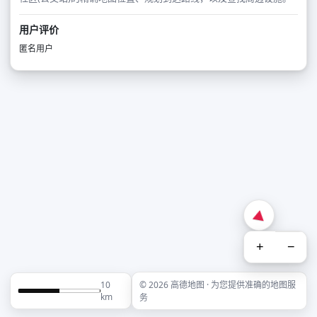
用户评价
匿名用户
+
−
10
© 2026 高德地图 · 为您提供准确的地图服
km
务