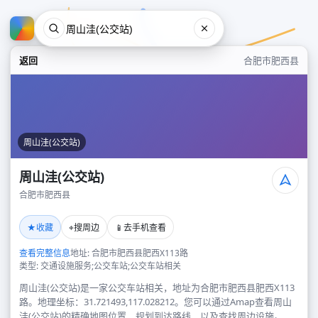
返回
合肥市肥西县
周山洼(公交站)
周山洼(公交站)
合肥市肥西县
周山洼(公交站)
★
⌖
📱
收藏
搜周边
去手机查看
合肥市肥西县
查看完整信息
地址: 合肥市肥西县肥西X113路
类型: 交通设施服务;公交车站;公交车站相关
周山洼(公交站)是一家公交车站相关，地址为合肥市肥西县肥西X113
路。地理坐标：31.721493,117.028212。您可以通过Amap查看周山
洼(公交站)的精确地图位置、规划到达路线，以及查找周边设施。