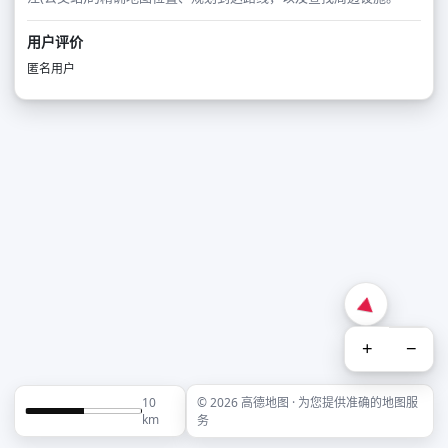
用户评价
匿名用户
+
−
10
© 2026 高德地图 · 为您提供准确的地图服
km
务