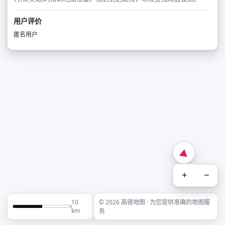
用户评价
匿名用户
+
−
10
© 2026 高德地图 · 为您提供准确的地图服
km
务